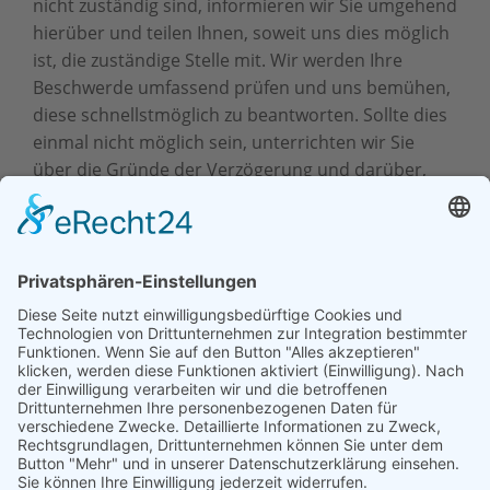
nicht zuständig sind, informieren wir Sie umgehend
hierüber und teilen Ihnen, soweit uns dies möglich
ist, die zuständige Stelle mit. Wir werden Ihre
Beschwerde umfassend prüfen und uns bemühen,
diese schnellstmöglich zu beantworten. Sollte dies
einmal nicht möglich sein, unterrichten wir Sie
über die Gründe der Verzögerung und darüber,
wann die Prüfung voraussichtlich abgeschlossen
sein wird. Auf Wunsch erteilen wir Ihnen alle
Benachrichtigungen und Informationen schriftlich.
Sofern wir Ihrem Anliegen nicht oder nicht
vollständig nachkommen können, erläutern wir
Ihnen die Gründe hierfür und weisen Sie auf etwaig
bestehende Möglichkeiten hin, wie Sie Ihr Anliegen
weiter verfolgen können.