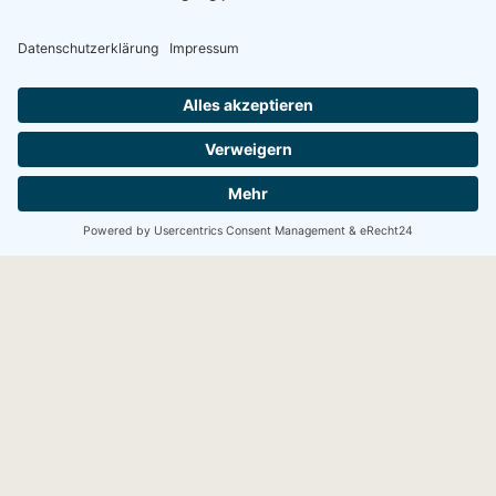
Rechtliches
Impressum
Vermittlerauskunft
Datenschutz
Nachhaltigkeit
Beschwerdemanagement
Vertrag widerrufen
Über uns
Kontakt
Sitemap
Leistungen
Beratung
Beratung anfordern
Rückruf anfordern