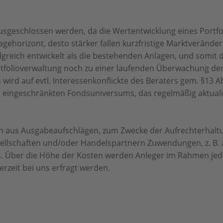
usgeschlossen werden, da die Wertentwicklung eines Portf
lagehorizont, desto stärker fallen kurzfristige Marktveränd
lgreich entwickelt als die bestehenden Anlagen, und somit 
rtfolioverwaltung noch zu einer laufenden Überwachung d
 wird auf evtl. Interessenkonflickte des Beraters gem. §13 
 eingeschränkten Fondsuniversums, das regelmäßig aktuali
on aus Ausgabeaufschlägen, zum Zwecke der Aufrechterhalt
llschaften und/oder Handelspartnern Zuwendungen, z. B. al
. Über die Höhe der Kosten werden Anleger im Rahmen jed
erzeit bei uns erfragt werden.