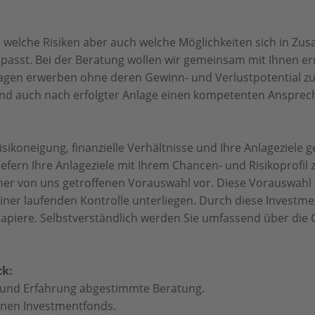
n, welche Risiken aber auch welche Möglichkeiten sich in 
passt. Bei der Beratung wollen wir gemeinsam mit Ihnen er
lagen erwerben ohne deren Gewinn- und Verlustpotential zu
 und auch nach erfolgter Anlage einen kompetenten Ansprec
ikoneigung, finanzielle Verhältnisse und Ihre Anlageziele ge
wiefern Ihre Anlageziele mit Ihrem Chancen- und Risikoprof
ner von uns getroffenen Vorauswahl vor. Diese Vorauswahl e
iner laufenden Kontrolle unterliegen. Durch diese Investmen
papiere. Selbstverständlich werden Sie umfassend über di
ck:
ng und Erfahrung abgestimmte Beratung.
enen Investmentfonds.