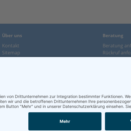
Über uns
Beratung
Kontakt
Beratung an
Sitemap
Rückruf anf
Leistungen
Bildschirmb
Angebotsanf
Änderung m
Schaden me
Vertragskünd