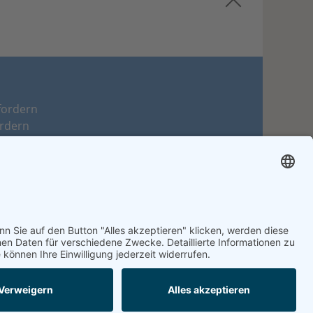
fordern
ordern
eratung
rage
elden
lden
igung erstellen
05065 9260