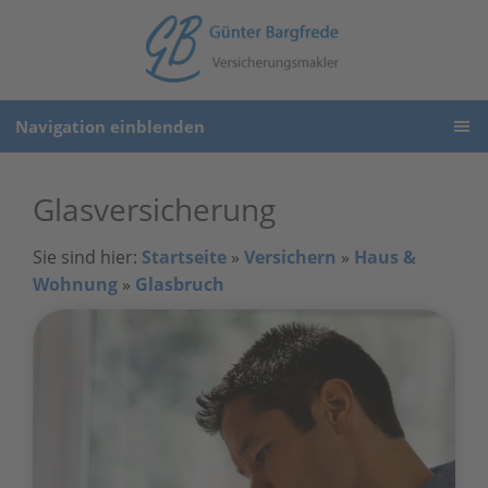
Navigation einblenden
Glasversicherung
Sie sind hier:
Startseite
»
Versichern
»
Haus &
Wohnung
»
Glasbruch