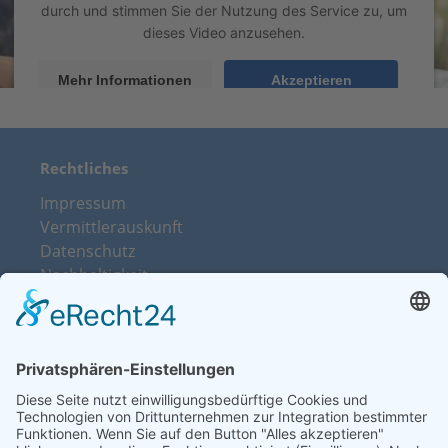
durch und stimmen Sie der Nutzung des Service zu, um
dieses Video anzusehen.
Mehr Informationen
Akzeptieren
powered by
Usercentrics Consent Management Platform
&
eRecht24
Rechtliches
Impressum
Vermittlerauskunft
Datenschutz
Nachhaltigkeit
Beschwerdemanagement
Vertrag widerrufen
Über uns
Kontakt
Sitemap
Leistungen