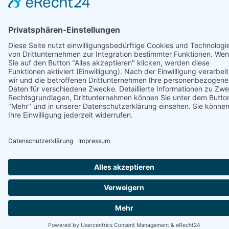
Beratung
Beratung anfordern
Rückruf anfordern
Bildschirmberatung
Angebotsanfrage
Änderung melden
Schaden melden
Vertragskündigung erstellen
© Günter Bargfrede 2026
05065 9260